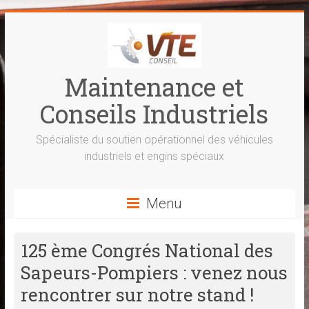
Skip
to
content
Maintenance et
Conseils Industriels
Spécialiste du soutien opérationnel des véhicules
industriels et engins spéciaux
Menu
125 ème Congrés National des
Sapeurs-Pompiers : venez nous
rencontrer sur notre stand !